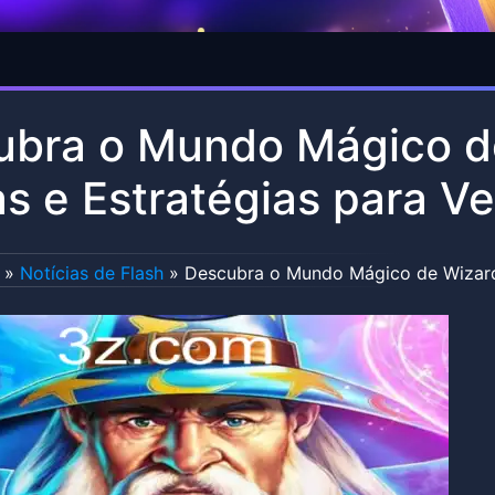
bra o Mundo Mágico de
s e Estratégias para V
»
Notícias de Flash
»
Descubra o Mundo Mágico de Wizards