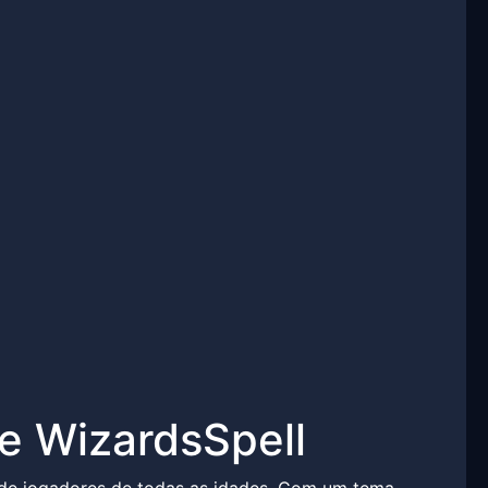
e WizardsSpell