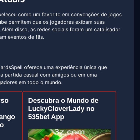
abeleceu como um favorito em convenções de jogos
Tube permitem que os jogadores exibam suas
 Além disso, as redes sociais foram um catalisador
am eventos de fãs.
zardsSpell oferece uma experiência única que
uma partida casual com amigos ou em uma
jogadores em todo o mundo.
rso
Descubra o Mundo de
LuckyCloverLady no
ango
535bet App
 o