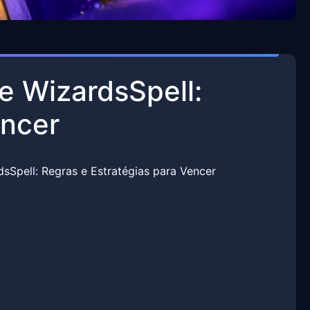
 WizardsSpell:
encer
Spell: Regras e Estratégias para Vencer