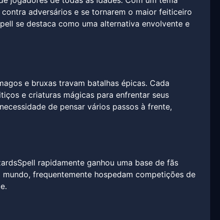
 de jogadores de todas as idades. Com um tema
 contra adversários e se tornarem o maior feiticeiro
pell se destaca como uma alternativa envolvente e
magos e bruxas travam batalhas épicas. Cada
iços e criaturas mágicas para enfrentar seus
necessidade de pensar vários passos à frente,
ardsSpell rapidamente ganhou uma base de fãs
 do mundo, frequentemente hospedam competições de
e.