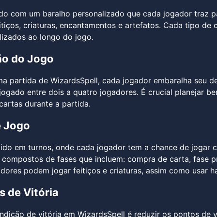
do com um baralho personalizado que cada jogador traz par
eitiços, criaturas, encantamentos e artefatos. Cada tipo de
lizados ao longo do jogo.
ão do Jogo
uma partida de WizardsSpell, cada jogador embaralha seu dec
ogado entre dois a quatro jogadores. É crucial planejar bem
artas durante a partida.
e Jogo
dido em turnos, onde cada jogador tem a chance de jogar ca
 compostos de fases que incluem: compra de carta, fase pri
gadores podem jogar feitiços e criaturas, assim como usar 
 de Vitória
ondição de vitória em WizardsSpell é reduzir os pontos de