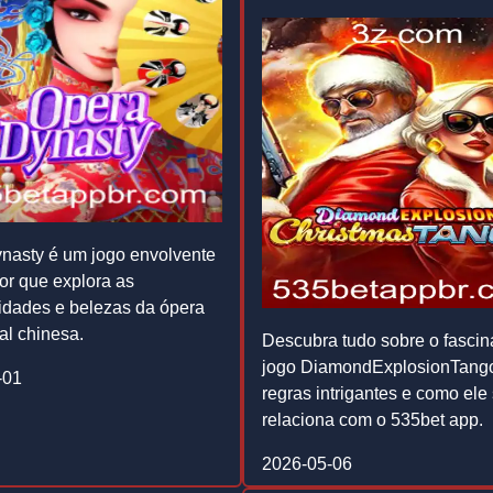
nasty é um jogo envolvente
or que explora as
dades e belezas da ópera
al chinesa.
Descubra tudo sobre o fascin
jogo DiamondExplosionTango
-01
regras intrigantes e como ele
relaciona com o 535bet app.
2026-05-06