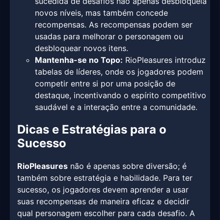
sucedida de desafios não apenas desbloqueia
novos níveis, mas também concede
recompensas. As recompensas podem ser
usadas para melhorar o personagem ou
desbloquear novos itens.
Mantenha-se no Topo:
RioPleasures introduz
tabelas de líderes, onde os jogadores podem
competir entre si por uma posição de
destaque, incentivando o espírito competitivo
saudável e a interação entre a comunidade.
Dicas e Estratégias para o
Sucesso
RioPleasures
não é apenas sobre diversão; é
também sobre estratégia e habilidade. Para ter
sucesso, os jogadores devem aprender a usar
suas recompensas de maneira eficaz e decidir
qual personagem escolher para cada desafio. A