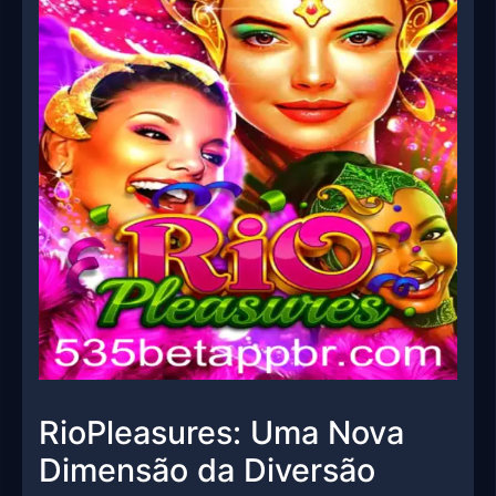
RioPleasures: Uma Nova
Dimensão da Diversão