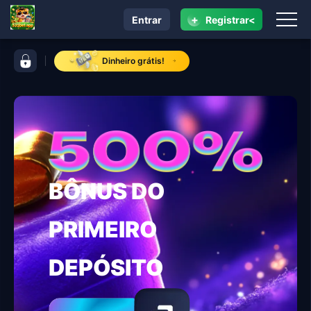
+
Entrar
Registrar<
navegação 535bet app
barra de controle 535bet app
Dinheiro grátis!
BÔNUS DO
PRIMEIRO
DEPÓSITO