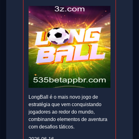
LongBall é o mais novo jogo de
estratégia que vem conquistando
jogadores ao redor do mundo,
combinando elementos de aventura
com desafios táticos.