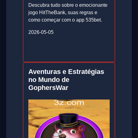
Descubra tudo sobre o emocionante
jogo HitTheBank, suas regras e
como começar com o app 535bet.
2026-05-05
Aventuras e Estratégias
no Mundo de
GophersWar