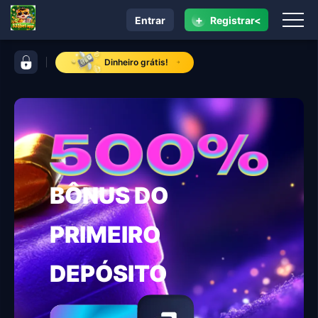
+
Entrar
Registrar<
navegação 535bet app
barra de controle 535bet app
Dinheiro grátis!
BÔNUS DO
PRIMEIRO
DEPÓSITO