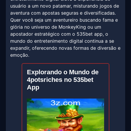
usuário a um novo patamar, misturando jogos de
aventura com apostas seguras e diversificadas.
Quer você seja um aventureiro buscando fama e
glória no universo de MonkeyKing ou um
apostador estratégico com o 535bet app, o
mundo do entretenimento digital continua a se
expandir, oferecendo novas formas de diversão e
emoção.
Explorando o Mundo de
4potsriches no 535bet
App