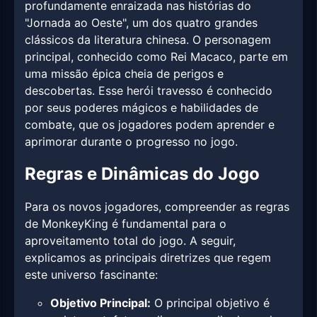
profundamente enraizada nas histórias do
"Jornada ao Oeste", um dos quatro grandes
clássicos da literatura chinesa. O personagem
principal, conhecido como Rei Macaco, parte em
uma missão épica cheia de perigos e
descobertas. Esse herói travesso é conhecido
por seus poderes mágicos e habilidades de
combate, que os jogadores podem aprender e
aprimorar durante o progresso no jogo.
Regras e Dinâmicas do Jogo
Para os novos jogadores, compreender as regras
de MonkeyKing é fundamental para o
aproveitamento total do jogo. A seguir,
explicamos as principais diretrizes que regem
este universo fascinante:
Objetivo Principal:
O principal objetivo é