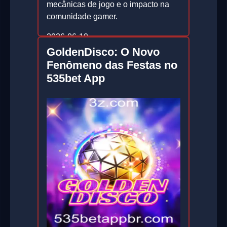
mecânicas de jogo e o impacto na
comunidade gamer.
2026-06-10
GoldenDisco: O Novo
Fenômeno das Festas no
535bet App