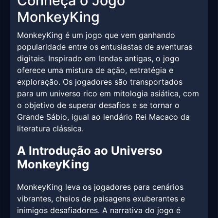
Conheça o Jogo
MonkeyKing
MonkeyKing é um jogo que vem ganhando
popularidade entre os entusiastas de aventuras
digitais. Inspirado em lendas antigas, o jogo
oferece uma mistura de ação, estratégia e
exploração. Os jogadores são transportados
para um universo rico em mitologia asiática, com
o objetivo de superar desafios e se tornar o
Grande Sábio, igual ao lendário Rei Macaco da
literatura clássica.
A Introdução ao Universo
MonkeyKing
MonkeyKing leva os jogadores para cenários
vibrantes, cheios de paisagens exuberantes e
inimigos desafiadores. A narrativa do jogo é