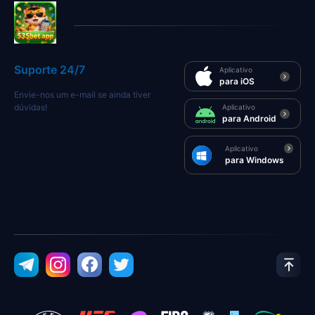
Suporte 24/7
Aplicativo
para iOS
Envie-nos um e-mail se ainda tiver
dúvidas!
Aplicativo
para Android
Aplicativo
para Windows