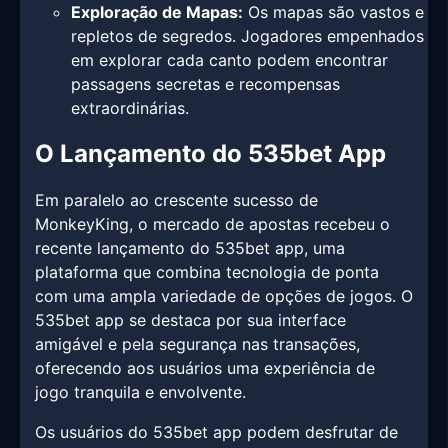
Exploração de Mapas:
Os mapas são vastos e
repletos de segredos. Jogadores empenhados
em explorar cada canto podem encontrar
passagens secretas e recompensas
extraordinárias.
O Lançamento do 535bet App
Em paralelo ao crescente sucesso de
MonkeyKing, o mercado de apostas recebeu o
recente lançamento do 535bet app, uma
plataforma que combina tecnologia de ponta
com uma ampla variedade de opções de jogos. O
535bet app se destaca por sua interface
amigável e pela segurança nas transações,
oferecendo aos usuários uma experiência de
jogo tranquila e envolvente.
Os usuários do 535bet app podem desfrutar de