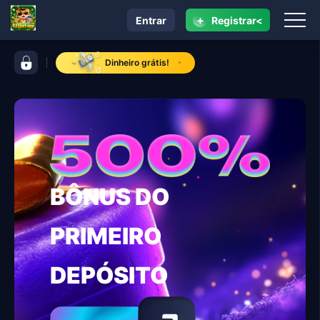
+
Entrar
Registrar<
navegação 535bet app
barra de controle 535bet app
Dinheiro grátis!
BÔNUS DO
PRIMEIRO
DEPÓSITO