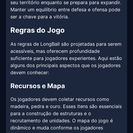
seu território enquanto se prepara para expandir.
Manter um equilíbrio entre defesa e ofensa pode
ser a chave para a vitória.
Regras do Jogo
As regras de LongBall são projetadas para serem
acessíveis, mas oferecem profundidade
suficiente para jogadores experientes. Aqui estão
alguns dos principais aspectos que os jogadores
devem conhecer:
Recursos e Mapa
Os jogadores devem coletar recursos como
madeira, pedra e ouro. Esses itens são essenciais
para a construção de estruturas e o
recrutamento de unidades. O mapa do jogo é
dinâmico e muda conforme os jogadores