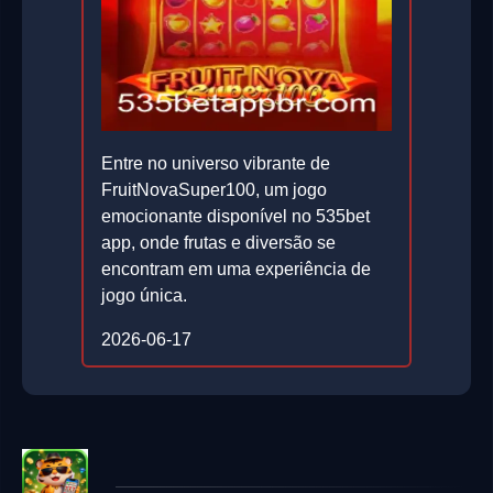
Entre no universo vibrante de
FruitNovaSuper100, um jogo
emocionante disponível no 535bet
app, onde frutas e diversão se
encontram em uma experiência de
jogo única.
2026-06-17