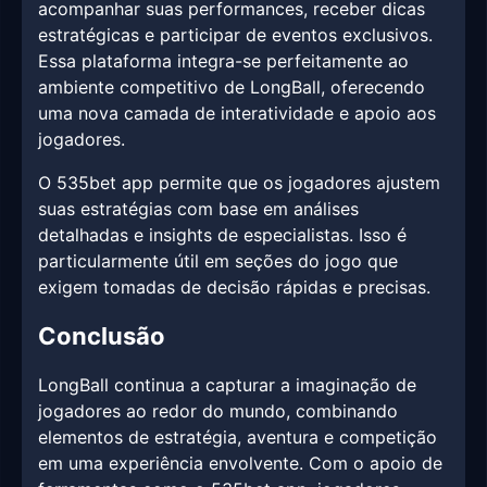
acompanhar suas performances, receber dicas
estratégicas e participar de eventos exclusivos.
Essa plataforma integra-se perfeitamente ao
ambiente competitivo de LongBall, oferecendo
uma nova camada de interatividade e apoio aos
jogadores.
O 535bet app permite que os jogadores ajustem
suas estratégias com base em análises
detalhadas e insights de especialistas. Isso é
particularmente útil em seções do jogo que
exigem tomadas de decisão rápidas e precisas.
Conclusão
LongBall continua a capturar a imaginação de
jogadores ao redor do mundo, combinando
elementos de estratégia, aventura e competição
em uma experiência envolvente. Com o apoio de