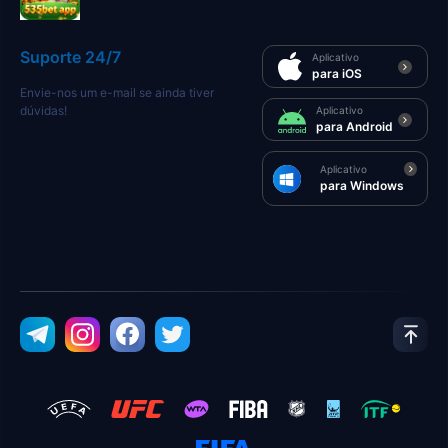
Suporte 24/7
Aplicativo
para iOS
Envie-nos um e-mail se ainda tiver
dúvidas!
Aplicativo
para Android
Aplicativo
para Windows