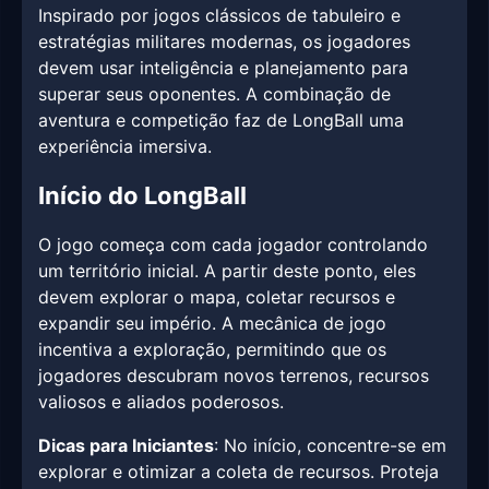
Inspirado por jogos clássicos de tabuleiro e
estratégias militares modernas, os jogadores
devem usar inteligência e planejamento para
superar seus oponentes. A combinação de
aventura e competição faz de LongBall uma
experiência imersiva.
Início do LongBall
O jogo começa com cada jogador controlando
um território inicial. A partir deste ponto, eles
devem explorar o mapa, coletar recursos e
expandir seu império. A mecânica de jogo
incentiva a exploração, permitindo que os
jogadores descubram novos terrenos, recursos
valiosos e aliados poderosos.
Dicas para Iniciantes
: No início, concentre-se em
explorar e otimizar a coleta de recursos. Proteja