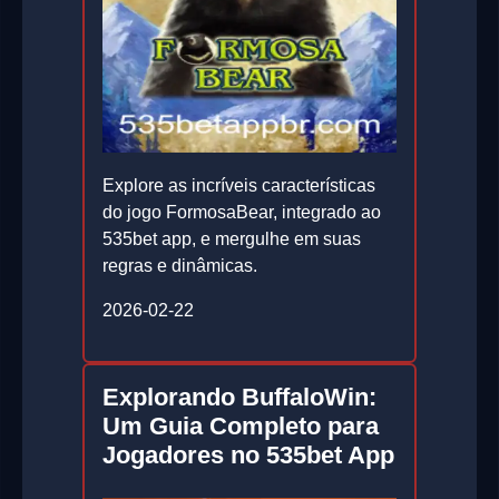
Explore as incríveis características
do jogo FormosaBear, integrado ao
535bet app, e mergulhe em suas
regras e dinâmicas.
2026-02-22
Explorando BuffaloWin:
Um Guia Completo para
Jogadores no 535bet App