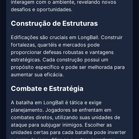
interagem com o ambiente, revelando novos
desafios e oportunidades.
Construção de Estruturas
Edificações são cruciais em LongBall. Construir
fortalezas, quartéis e mercados pode
proporcionar defesas robustas e vantagens
estratégicas. Cada construção possui um
propósito específico e pode ser melhorada para
aumentar sua eficácia.
Combate e Estratégia
A batalha em LongBall é tática e exige
planejamento. Jogadores se enfrentam em
combates diretos, utilizando suas unidades de
ataque para subjugar inimigos. Escolher as
unidades certas para cada batalha pode inverter