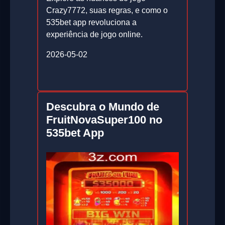
Crazy7772, suas regras, e como o
535bet app revoluciona a
experiência de jogo online.
2026-05-02
Descubra o Mundo de
FruitNovaSuper100 no
535bet App