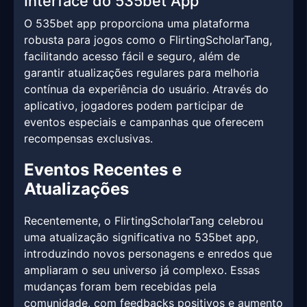
Interface do 535bet App
O 535bet app proporciona uma plataforma
robusta para jogos como o FlirtingScholarTang,
facilitando acesso fácil e seguro, além de
garantir atualizações regulares para melhoria
contínua da experiência do usuário. Através do
aplicativo, jogadores podem participar de
eventos especiais e campanhas que oferecem
recompensas exclusivas.
Eventos Recentes e
Atualizações
Recentemente, o FlirtingScholarTang celebrou
uma atualização significativa no 535bet app,
introduzindo novos personagens e enredos que
ampliaram o seu universo já complexo. Essas
mudanças foram bem recebidas pela
comunidade, com feedbacks positivos e aumento