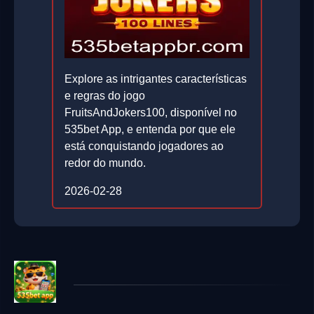
Explore as intrigantes características
e regras do jogo
FruitsAndJokers100, disponível no
535bet App, e entenda por que ele
está conquistando jogadores ao
redor do mundo.
2026-02-28