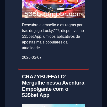
Descubra a emoção e as regras por
trás do jogo Lucky777, disponível no
535bet App, um dos aplicativos de
apostas mais populares da
atualidade.
2026-05-07
CRAZYBUFFALO:
Mergulhe nessa Aventura
Empolgante com o
535bet App