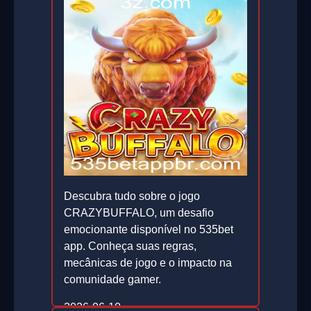
Descubra tudo sobre o jogo
CRAZYBUFFALO, um desafio
emocionante disponível no 535bet
app. Conheça suas regras,
mecânicas de jogo e o impacto na
comunidade gamer.
2026-06-10