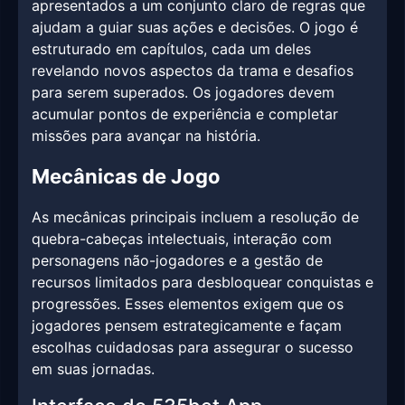
apresentados a um conjunto claro de regras que
ajudam a guiar suas ações e decisões. O jogo é
estruturado em capítulos, cada um deles
revelando novos aspectos da trama e desafios
para serem superados. Os jogadores devem
acumular pontos de experiência e completar
missões para avançar na história.
Mecânicas de Jogo
As mecânicas principais incluem a resolução de
quebra-cabeças intelectuais, interação com
personagens não-jogadores e a gestão de
recursos limitados para desbloquear conquistas e
progressões. Esses elementos exigem que os
jogadores pensem estrategicamente e façam
escolhas cuidadosas para assegurar o sucesso
em suas jornadas.