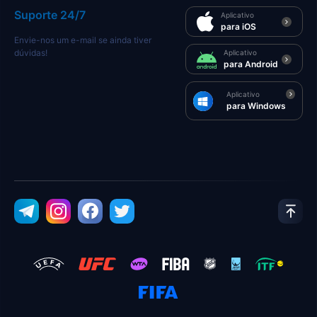
Suporte 24/7
Aplicativo
para iOS
Envie-nos um e-mail se ainda tiver
dúvidas!
Aplicativo
para Android
Aplicativo
para Windows